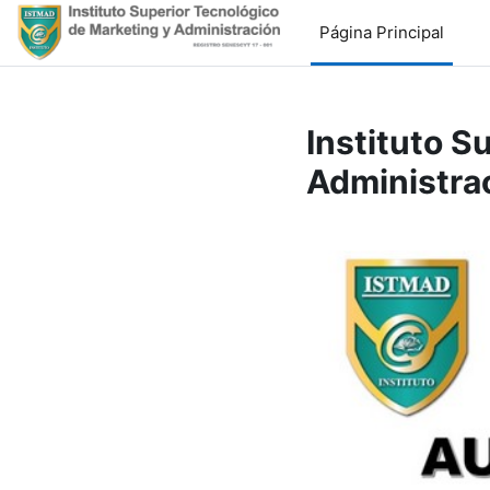
Salta al contenido principal
Página Principal
Instituto S
Administra